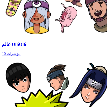
عالم OlliOlli
10 مؤشرات