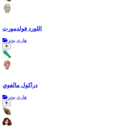
اللورد فولدمورت
هاري بوتر
دراكول مالفوي
هاري بوتر