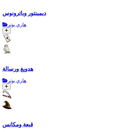
ديمينتور وباترونوس
هاري بوتر
هدويغ ورسالة
هاري بوتر
قبعة ومكانس