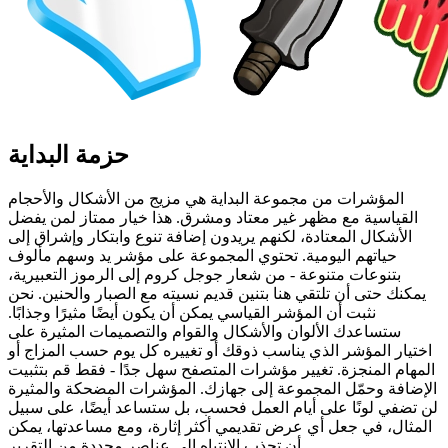
حزمة البداية
المؤشرات من مجموعة البداية هي مزيج من الأشكال والأحجام
القياسية مع مظهر غير معتاد ومشرق. هذا خيار ممتاز لمن يفضل
الأشكال المعتادة، لكنهم يريدون إضافة تنوع وابتكار وإشراق إلى
حياتهم اليومية. تحتوي المجموعة على مؤشر يد وسهم مألوف
بتنوعات متنوعة - من شعار جوجل كروم إلى الرموز التعبيرية،
يمكنك حتى أن تلتقي هنا بتنين قديم نسيته مع الصبار والحنين. نحن
نثبت أن المؤشر القياسي يمكن أن يكون أيضًا مثيرًا وجذابًا.
ستساعدك الألوان والأشكال والقوام والتصميمات المثيرة على
اختيار المؤشر الذي يناسب ذوقك أو تغييره كل يوم حسب المزاج أو
المهام المنجزة. تغيير مؤشرات المتصفح سهل جدًا - فقط قم بتثبيت
الإضافة وحمّل المجموعة إلى جهازك. المؤشرات المضحكة والمثيرة
لن تضفي لونًا على أيام العمل فحسب، بل ستساعد أيضًا، على سبيل
المثال، في جعل أي عرض تقديمي أكثر إثارة، ومع مساعدتها، يمكن
أن تجذب الانتباه إلى عناصر محددة من التقرير.