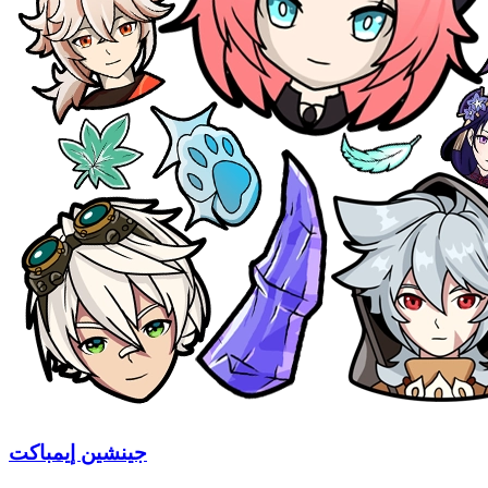
جينشين إيمباكت