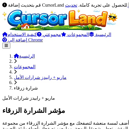
تحديث
قم بتحديث إضافة CursorLand للحصول على تجربة كاملة.
الرئيسية
المجموعات
مجموعتي
كيفية الاستخدام
إضافة إلى Chrome
الرئيسية
المجموعات
ماريو + رابيدز شرارات الأمل
شرارة زرقاء
ماريو + رابيدز شرارات الأمل
مؤشر الشرارة الزرقاء
أضف لمسة منعشة لتصفحك مع مؤشر الشرارة الزرقاء من مجموعة Mario + Rabbids Sparks of Hope في CursorLand. يجسد هذا التصميم الزاهي الحيوية والإبداع، مما يجعله مناسبًا للمستخدمين الذين