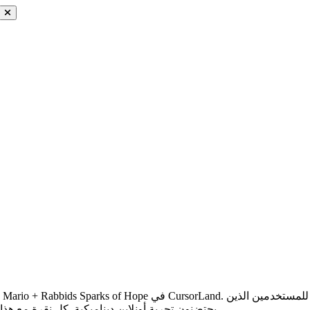
يحتضنون تجربة أونلاين ديناميكية. كل نقرة مع هذا المؤشر تعطي شعورًا بالبهجة، مما يعزز تصفحك بأجواء مليئة بالحيوية.