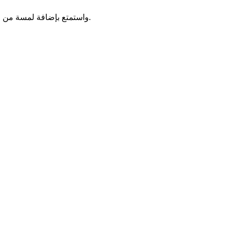
حوّل شعور تصفحك في كروم مع مؤشر الشرارة الزرقاء. قم بتثبيت هذا التصميم النشيط عبر CursorLand، واستمتع بإضافة لمسة من الشخصية لتفاعلاتك عبر الإنترنت.