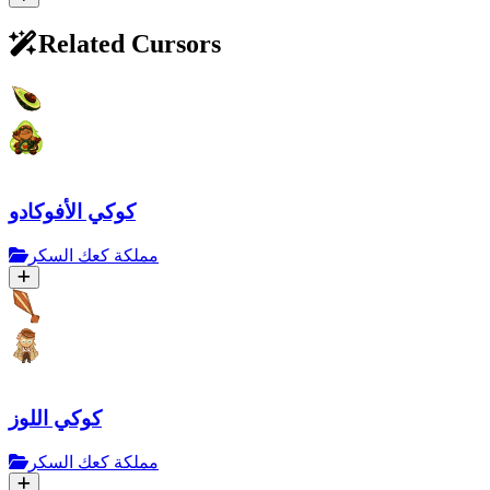
Related Cursors
كوكي الأفوكادو
مملكة كعك السكر
كوكي اللوز
مملكة كعك السكر