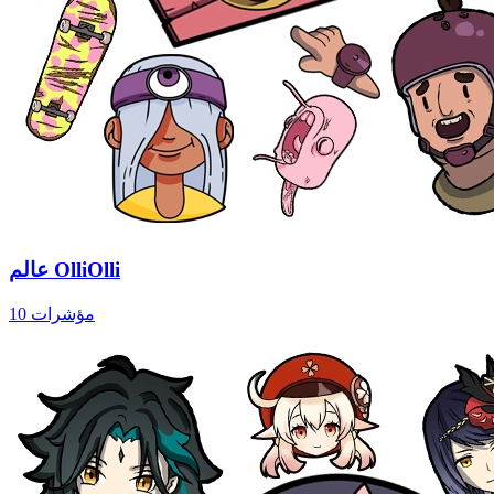
عالم OlliOlli
10 مؤشرات