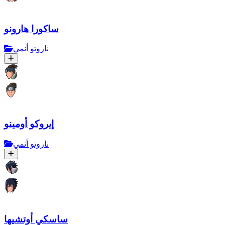
ساكورا هارونو
ناروتو أنمي
إيروكو أومينو
ناروتو أنمي
ساسكي أوتشيها