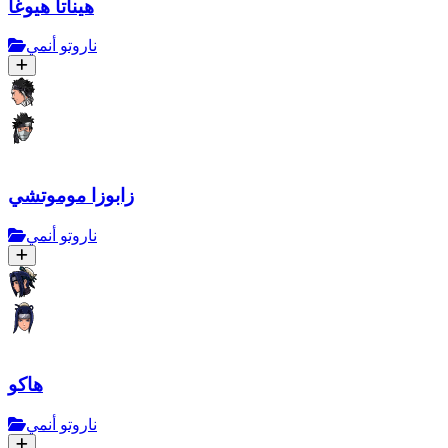
هيناتا هيوغا
ناروتو أنمي
زابوزا موموتشي
ناروتو أنمي
هاكو
ناروتو أنمي