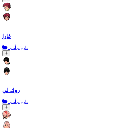
غارا
ناروتو أنمي
روك لي
ناروتو أنمي