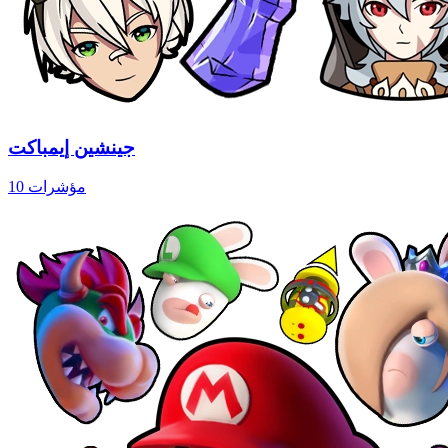
جينشين إيمباكت
10 مؤشرات