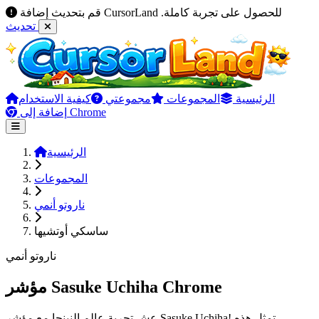
قم بتحديث إضافة CursorLand للحصول على تجربة كاملة.
تحديث
الرئيسية
المجموعات
مجموعتي
كيفية الاستخدام
إضافة إلى Chrome
الرئيسية
المجموعات
ناروتو أنمي
ساسكي أوتشيها
ناروتو أنمي
مؤشر Sasuke Uchiha Chrome
عِش تجربة عالم النينجا مع مؤشر Sasuke Uchiha! تمثل هذه