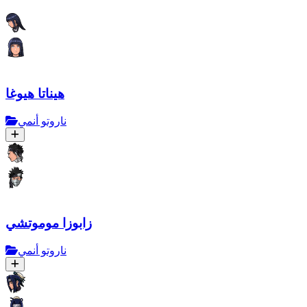
هيناتا هيوغا
ناروتو أنمي
زابوزا موموتشي
ناروتو أنمي