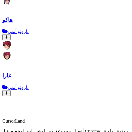
هاكو
ناروتو أنمي
غارا
ناروتو أنمي
CursorLand
أفضل مجموعة من المؤشرات المخصصة لـ Chrome. ممتعة، ملونة،