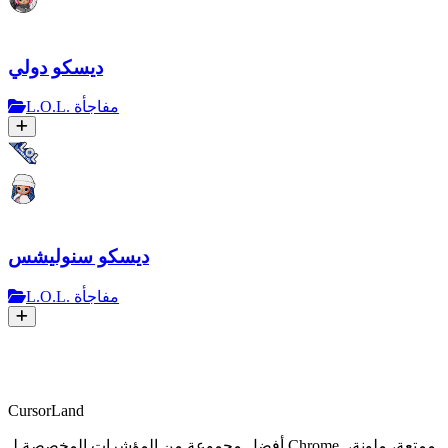
ديسكو دولي
L.O.L. مفاجأة
ديسكو سنوليشس
L.O.L. مفاجأة
CursorLand
أفضل مجموعة من المؤشرات المخصصة لـ Chrome. ممتعة، ملونة،