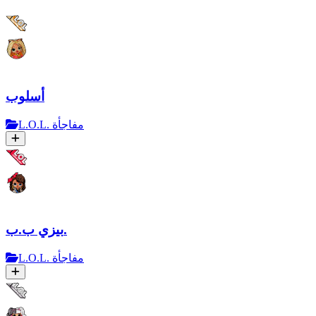
أسلوب
L.O.L. مفاجأة
بيزي ب.ب.
L.O.L. مفاجأة