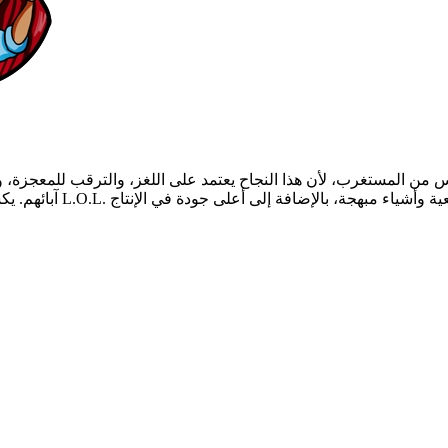
آبائهم. يكشف سر الهدية