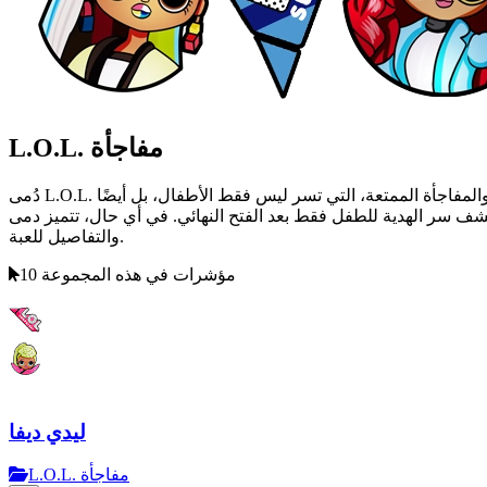
L.O.L. مفاجأة
دُمى L.O.L. مفاجأة أحبها الأطفال وكسبت قلوبهم منذ اللحظات الأولى. وليس من المستغرب، لأن هذا النجاح يعتمد على اللغز، والترقب للمعجزة، والمفاجأة الممتعة، التي تسر ليس فقط الأطفال، بل أيضًا
 للطفل فقط بعد الفتح النهائي. في أي حال، تتميز دمى L.O.L. بتصميم جذاب، وغموض، وعدد كبير من الملحقات المدهشة والواقعية وأشياء مبهجة، بالإضافة إلى أعلى جودة في الإنتاج
والتفاصيل للعبة.
10 مؤشرات في هذه المجموعة
ليدي ديفا
L.O.L. مفاجأة