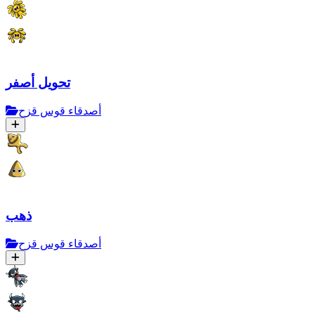
تحويل أصفر
أصدقاء قوس قزح
ذهب
أصدقاء قوس قزح