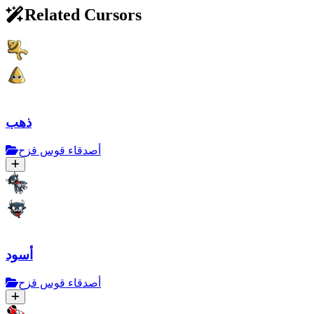
Related Cursors
ذهب
أصدقاء قوس قزح
أسود
أصدقاء قوس قزح