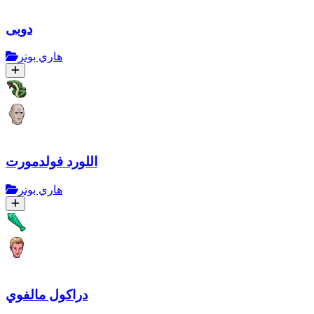
دوبى
هاري بوتر
اللورد فولدمورت
هاري بوتر
دراكول مالفوي