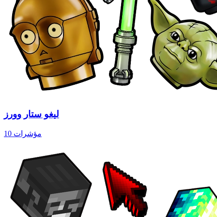
ليغو ستار وورز
10 مؤشرات