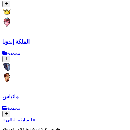
الملكة إيدونا
مجمدة
ماتياس
مجمدة
التالي »
« السابقة
Showing
81
to
96
of
201
results