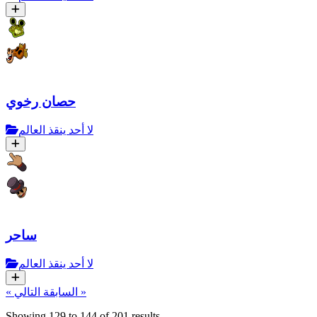
حصان رخوي
لا أحد ينقذ العالم
ساحر
لا أحد ينقذ العالم
التالي »
« السابقة
Showing
129
to
144
of
201
results