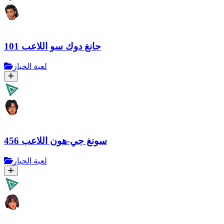
جانغ دوك سو اللاعب 101
لعبة الحبار
سونغ جي-هون اللاعب 456
لعبة الحبار