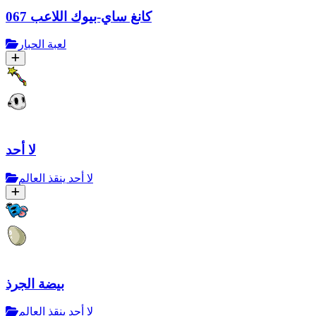
كانغ ساي-بيوك اللاعب 067
لعبة الحبار
لا أحد
لا أحد ينقذ العالم
بيضة الجرذ
لا أحد ينقذ العالم