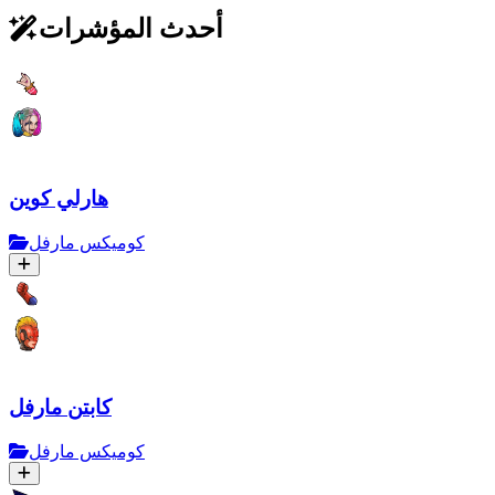
أحدث المؤشرات
هارلي كوين
كوميكس مارفل
كابتن مارفل
كوميكس مارفل